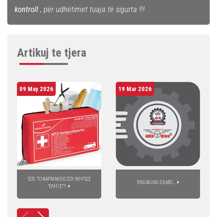
kontroll
, për udhëtimet tuaja të sigurta !!!
Artikuj te tjera
09 May 2026
19 Mar 2026
SOS: ΤΟ ΦΑΡΜΑΚΕΙΟ ΣΟΥ ΜΗΠΩΣ
ENGAGING GEARS...
"ΕΛΗΞΕ"?!