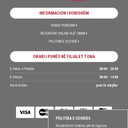
INFORMACION I DOBISHËM
VËNDE PUNËSIMI
REZERVONI ONLINE NJË TAKIM
POLITIKA E CILËSISË
ORARI I PUNËS NË FILIALET TONA
E Hënë- e Premte
08:00 - 20:00
E shtune
08:00 - 14:00
Në të Dielën
jemi të mbyllur
POLITIKA E COOKIES
Ne përdorim Cookies për të siguruar