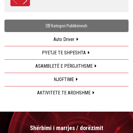
Kategori Publikimesh
Auto Driver
PYETJE TE SHPESHTA
ASAMBLETË E PËRGJITHSME
NJOFTIME
AKTIVITETE TE ARDHSHME
Shërbimi i marrjes / dorëzimit