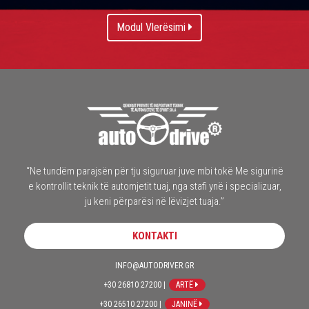
Modul Vlerësimi
“Ne tundëm parajsën për tju siguruar juve mbi tokë Me sigurinë
e kontrollit teknik të automjetit tuaj, nga stafi ynë i specializuar,
ju keni përparësi në lëvizjet tuaja.”
KONTAKTI
INFO@AUTODRIVER.GR
+30 26810 27200 |
ARTË
+30 26510 27200 |
JANINË