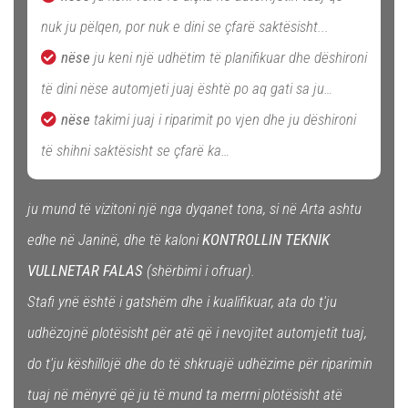
nuk ju pëlqen, por nuk e dini se çfarë saktësisht...
nëse
ju keni një udhëtim të planifikuar dhe dëshironi
të dini nëse automjeti juaj është po aq gati sa ju…
nëse
takimi juaj i riparimit po vjen dhe ju dëshironi
të shihni saktësisht se çfarë ka…
ju mund të vizitoni një nga dyqanet tona, si në Arta ashtu
edhe në Janinë, dhe të kaloni
KONTROLLIN TEKNIK
VULLNETAR FALAS
(shërbimi i ofruar).
Stafi ynë është i gatshëm dhe i kualifikuar, ata do t'ju
udhëzojnë plotësisht për atë që i nevojitet automjetit tuaj,
do t'ju këshillojë dhe do të shkruajë udhëzime për riparimin
tuaj në mënyrë që ju të mund ta merrni plotësisht atë