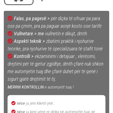
Falas
,
pa
pagesë >
për diçka të ofruar pa para
ose pa çmim, pra pa paguar asnjë kosto ose tarifë
Vullnetare
> me
vullnetin e dikujt, dmth
Aspekti teknik >
zbatimi praktik i njohurive
teorike, pra njohurive të specializuara të stafit tonë
Kontrolli
>
ekzaminimi i detajuar , vlerësimi,
drejtimi për të gjetur zgjidhje, dmth çfarë nuk shkon
me automjetin tuaj dhe çfarë duhet për të qenë i
sigurt gjatë drejtimit të tij.
MERRNI KONTROLLIN
e automjetit tuaj !
nëse
ju jeni klienti ynë…
nëse
ju keni vënë re diçka në automjetin tuaj që