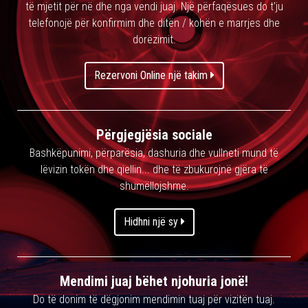
të mjetit për në dhe nga vendi juaj. Një përfaqësues do t'ju
telefonojë për konfirmim dhe ditën / kohën e marrjes dhe
dorëzimit.
Rezervoni Online një takim
Përgjegjësia sociale
Bashkëpunimi, përparësia, dashuria dhe vullneti mund të
lëvizin tokën dhe qiellin... dhe të zbukurojnë gjëra të
shumëllojshme.
Hidhni një sy
Mendimi juaj bëhet njohuria jonë!
Do të donim të dëgjonim mendimin tuaj për vizitën tuaj.