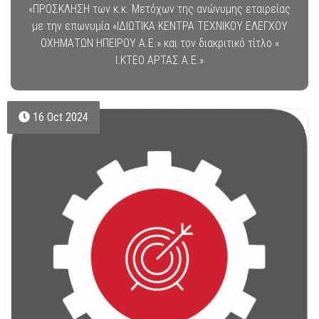
«ΠΡΟΣΚΛΗΣΗ των κ.κ. Μετόχων της ανώνυμης εταιρείας
με την επωνυμία «ΙΔΙΩΤΙΚΑ ΚΕΝΤΡΑ ΤΕΧΝΙΚΟΥ ΕΛΕΓΧΟΥ
ΟΧΗΜΑΤΩΝ ΗΠΕΙΡΟΥ Α.Ε.» και τον διακριτικό τίτλο «
Ι.ΚΤΕΟ ΑΡΤΑΣ Α.E.»
16 Oct 2024