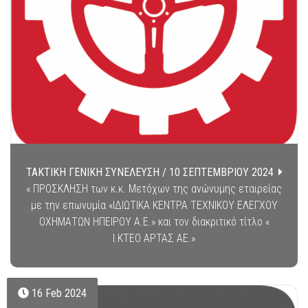
ΤΑΚΤΙΚΗ ΓΕΝΙΚΗ ΣΥΝΕΛΕΥΣΗ / 10 ΣΕΠΤΕΜΒΡΙΟΥ 2024
« ΠΡΟΣΚΛΗΣΗ των κ.κ. Μετόχων της ανώνυμης εταιρείας
με την επωνυμία «ΙΔΙΩΤΙΚΑ ΚΕΝΤΡΑ ΤΕΧΝΙΚΟΥ ΕΛΕΓΧΟΥ
ΟΧΗΜΑΤΩΝ ΗΠΕΙΡΟΥ Α.Ε.» και τον διακριτικό τίτλο «
Ι.ΚΤΕΟ ΑΡΤΑΣ ΑΕ.»
16 Feb 2024