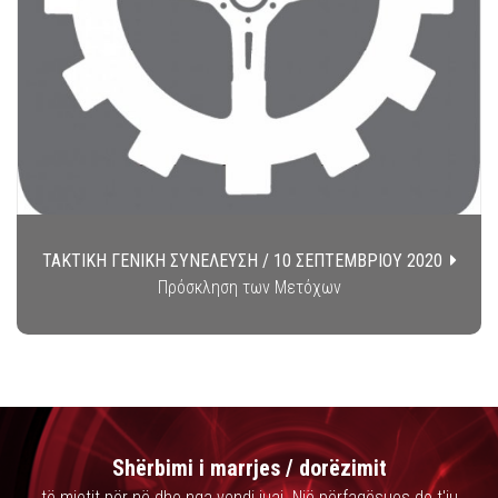
ΤΑΚΤΙΚΗ ΓΕΝΙΚΗ ΣΥΝΕΛΕΥΣΗ / 10 ΣΕΠΤΕΜΒΡΙΟΥ 2020
Πρόσκληση των Μετόχων
Shërbimi i marrjes / dorëzimit
të mjetit për në dhe nga vendi juaj. Një përfaqësues do t'ju