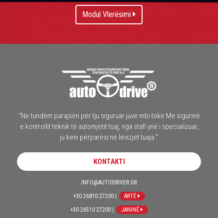
Modul Vlerësimi
“Ne tundëm parajsën për tju siguruar juve mbi tokë Me sigurinë
e kontrollit teknik të automjetit tuaj, nga stafi ynë i specializuar,
ju keni përparësi në lëvizjet tuaja.”
KONTAKTI
INFO@AUTODRIVER.GR
+30 26810 27200 |
ARTË
+30 26510 27200 |
JANINË