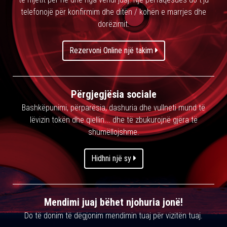
telefonojë për konfirmim dhe ditën / kohën e marrjes dhe
dorëzimit.
Rezervoni Online një takim
Përgjegjësia sociale
Bashkëpunimi, përparësia, dashuria dhe vullneti mund të
lëvizin tokën dhe qiellin... dhe të zbukurojnë gjëra të
shumëllojshme.
Hidhni një sy
Mendimi juaj bëhet njohuria jonë!
Do të donim të dëgjonim mendimin tuaj për vizitën tuaj.