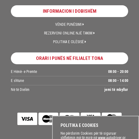
INFORMACION I DOBISHËM
VËNDE PUNËSIMI
REZERVONI ONLINE NJË TAKIM
POLITIKA E CILËSISË
ORARI I PUNËS NË FILIALET TONA
E Hënë- e Premte
08:00 - 20:00
E shtune
08:00 - 14:00
Në të Dielën
jemi të mbyllur
POLITIKA E COOKIES
Ne përdorim Cookies për të siguruar
shfletimin më të mirë në www.autodriver.gr.