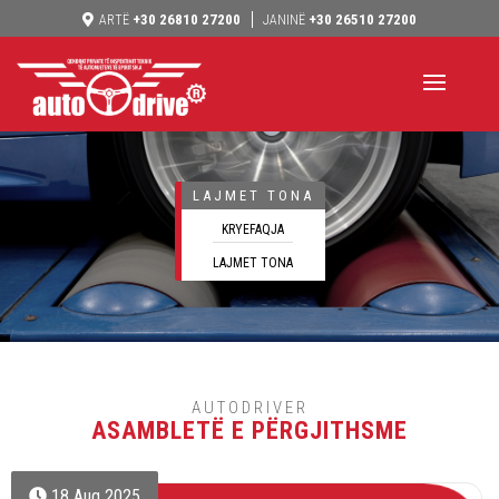
+30 26810 27200
+30 26510 27200
ARTË
JANINË
LAJMET TONA
KRYEFAQJA
LAJMET TONA
AUTODRIVER
ASAMBLETË E PËRGJITHSME
18 Aug 2025