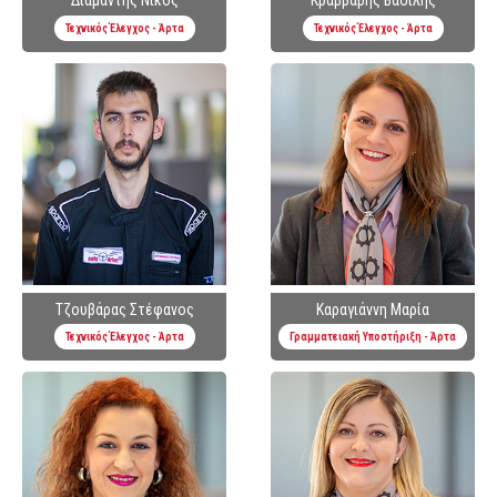
Διαμάντης Νίκος
Κράββαρης Βασίλης
Τεχνικός Έλεγχος - Άρτα
Τεχνικός Έλεγχος - Άρτα
Τζουβάρας Στέφανος
Καραγιάννη Μαρία
Τεχνικός Έλεγχος - Άρτα
Γραμματειακή Υποστήριξη - Άρτα