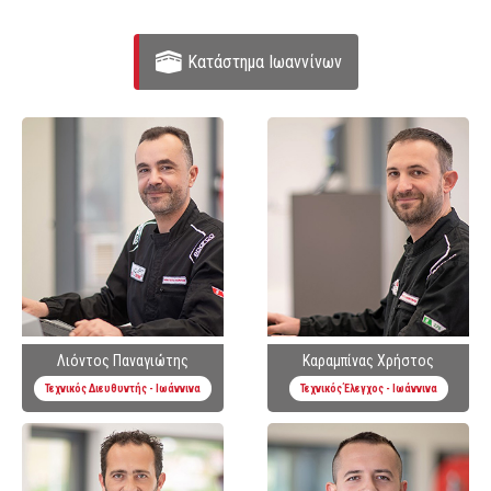
Κατάστημα Ιωαννίνων
Λιόντος Παναγιώτης
Καραμπίνας Χρήστος
Τεχνικός Διευθυντής - Ιωάννινα
Τεχνικός Έλεγχος - Ιωάννινα