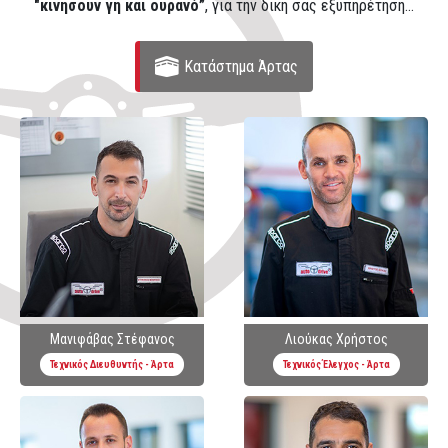
"κινήσουν γη και ουρανό”
, για την δική σας εξυπηρέτηση...
Κατάστημα Άρτας
Μανιφάβας Στέφανος
Λιούκας Χρήστος
Τεχνικός Διευθυντής - Άρτα
Τεχνικός Έλεγχος - Άρτα