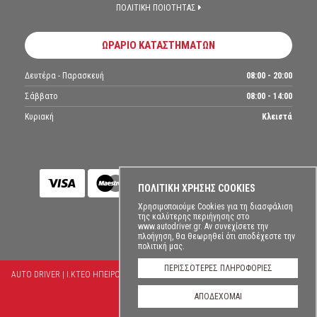
ΠΟΛΙΤΙΚΗ ΠΟΙΟΤΗΤΑΣ
ΩΡΑΡΙΟ ΚΑΤΑΣΤΗΜΑΤΩΝ
Δευτέρα - Παρασκευή
08:00 - 20:00
Σάββατο
08:00 - 14:00
Κυριακή
Κλειστά
ΠΟΛΙΤΙΚΗ ΧΡΗΣΗΣ COOKIES
Χρησιμοποιούμε Cookies για τη διασφάλιση
της καλύτερης περιήγησης στο
www.autodriver.gr. Αν συνεχίσετε την
πλοήγηση, θα θεωρηθεί ότι αποδέχεστε την
πολιτική μας.
ΠΕΡΙΣΣΟΤΕΡΕΣ ΠΛΗΡΟΦΟΡΙΕΣ
AUTO DRIVER | Ι.ΚΤΕΟ ΗΠΕΙΡΟΥ. COPYRIGHT © 2026 ALL RIGHTS RESERVED.
ΌΡΟΙ
ΧΡΗΣΗΣ
ΑΠΟΔΕΧΟΜΑΙ