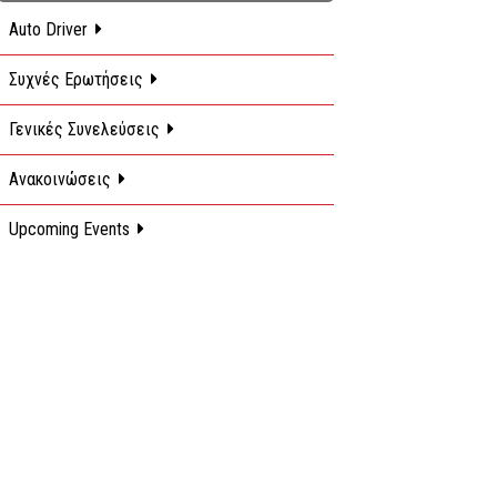
Auto Driver
g 2022
20 Oct 2021
Συχνές Ερωτήσεις
Γενικές Συνελεύσεις
Ανακοινώσεις
Upcoming Events
ΙΚΗ ΓΕΝΙΚΗ ΣΥΝΕΛΕΥΣΗ / 09
ΙΣΟΛΟΓΙΣΜΟΣ ΚΤΕΟ ΗΠΕΙΡΟΥ Α.Ε.
ΣΕΠΤΕΜΒΡΙΟΥ 2022