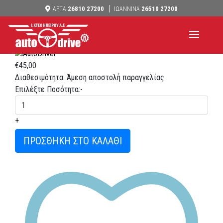
Έλεγχος ελαφρών οχημάτων για τα Ιωάννινα
26810 27200
26510 27200
ΑΡΤΑ
ΙΩΑΝΝΙΝΑ
Κάντε κλικ στη φωτογραφία για zoom
€45,00
Διαθεσιμότητα: Άμεση αποστολή παραγγελίας
Επιλέξτε Ποσότητα:
-
+