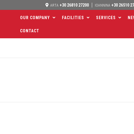
+30 26810 27200
+30 26510 2
ARTA
IOANNINA
OUR COMPANY
FACILITIES
SERVICES
NE
CONTACT