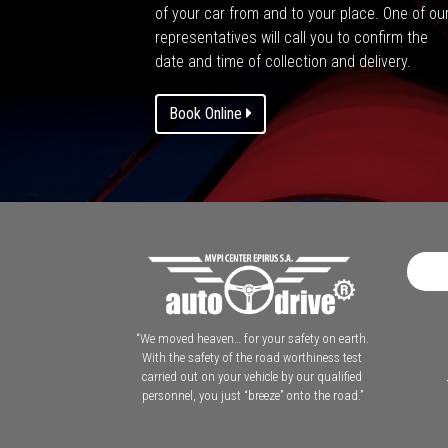
of your car from and to your place. One of ou
representatives will call you to confirm the
date and time of collection and delivery.
Book Online
“We moved heaven… for your safety on earth.
With the safety of the road worthiness test
carried out on your vehicle by our qualified
personnel, you just “breeze” onto the road.”