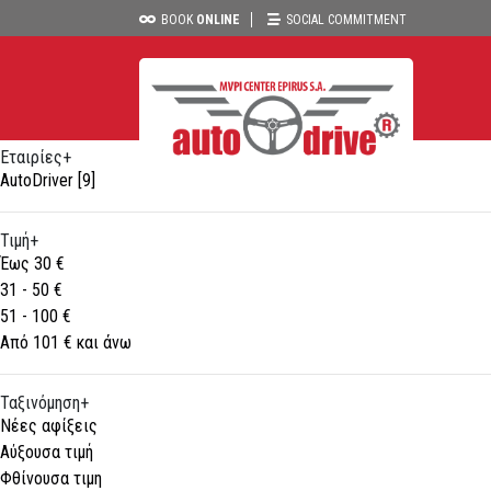
AutoDriver
BOOK
ONLINE
SOCIAL COMMITMENT
Φίλτρα
Κατηγορίες
AutoDriver
Εταιρίες
+
AutoDriver
[9]
Τιμή
+
Έως 30 €
31 - 50 €
51 - 100 €
Από 101 € και άνω
Ταξινόμηση
+
Νέες αφίξεις
Αύξουσα τιμή
Φθίνουσα τιμη