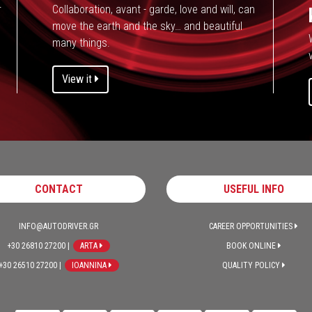
r
Collaboration, avant - garde, love and will, can
move the earth and the sky… and beautiful
many things.
v
View it
CONTACT
USEFUL INFO
INFO@AUTODRIVER.GR
CAREER OPPORTUNITIES
+30 26810 27200 |
ARTA
BOOK ONLINE
+30 26510 27200 |
IOANNINA
QUALITY POLICY