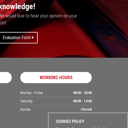
knowledge!
We would love to hear your opinion on your
isit.
Evaluation Form
WORKING HOURS
Monday - Friday
08:00 - 20:00
Saturday
08:00 - 14:00
Sunday
Closed
COOKIES POLICY