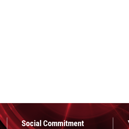
e
Social Commitment